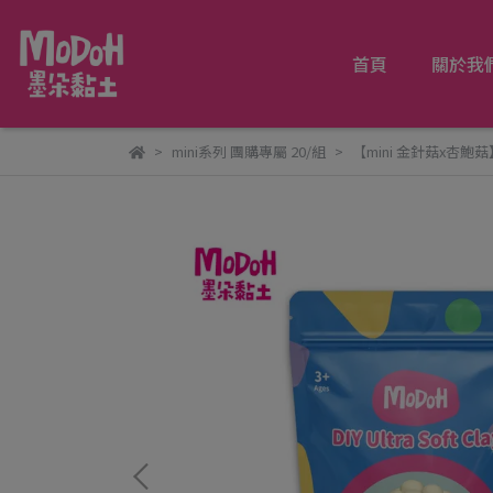
首頁
關於我
mini系列 團購專屬 20/組
【mini 金針菇x杏鮑