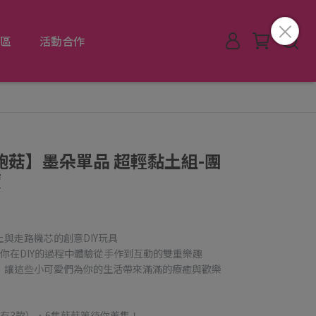
區
活動合作
杏鮑菇】墨朵單品 超輕黏土組-團
價
與走路機芯的創意DIY玩具
你在DIY的過程中體驗從手作到互動的雙重樂趣
，讓這些小可愛們為你的生活帶來滿滿的療癒與歡樂
有3款），6隻菇菇等待你蒐集！