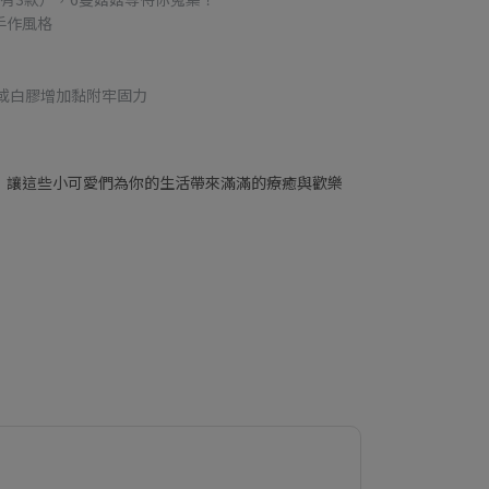
手作風格
或白膠增加黏附牢固力
，讓這些小可愛們為你的生活帶來滿滿的療癒與歡樂