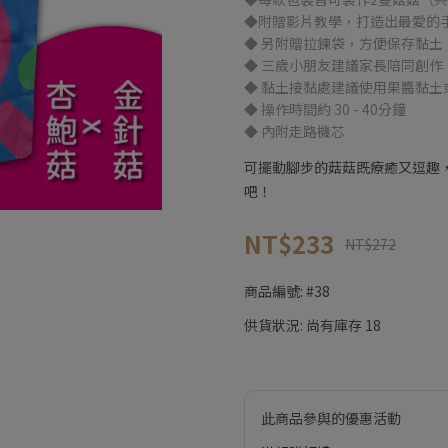
◆附贈影片教學，打造出最愛的
◆ 另附贈拉鍊袋，方便保存黏土
◆ 三歲小朋友建議家長陪同創作
◆ 黏土接黏處建議使用果醬黏土
◆ 操作時間約 30 - 40分鐘
◆ 內附走路機芯
可擺動腳步的菇菇既療癒又逗趣
吧！
NT$233
NT$272
商品編號:
#38
供貨狀況:
尚有庫存 18
此商品參與的優惠活動