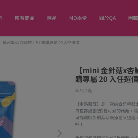
們
所有商品
選品
MO學堂
關於QA
團購
菇】墨朵單品 超輕黏土組-團購專屬 20 入任選價
【mini 金針菇x
購專屬 20 入任選
商品介紹
【走路菇菇】是一款結合超輕黏土
每包都能創造2隻可愛的菇菇，讓
可擺動腳步的菇菇既療癒又逗趣
吧！
◆每款包裝皆可製作2隻菇菇（共