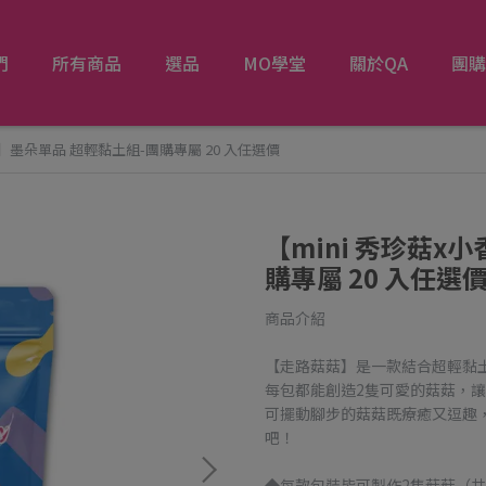
們
所有商品
選品
MO學堂
關於QA
團購
菇】墨朵單品 超輕黏土組-團購專屬 20 入任選價
【mini 秀珍菇x
購專屬 20 入任選
商品介紹
【走路菇菇】是一款結合超輕黏土
每包都能創造2隻可愛的菇菇，讓
可擺動腳步的菇菇既療癒又逗趣
吧！
◆每款包裝皆可製作2隻菇菇（共