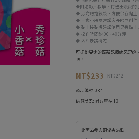
◆附贈影片教學，打造出最愛的
◆ 另附贈拉鍊袋，方便保存黏土
◆ 三歲小朋友建議家長陪同創作
◆ 黏土接黏處建議使用果醬黏土
◆ 操作時間約 30 - 40分鐘
◆ 內附走路機芯
可擺動腳步的菇菇既療癒又逗趣
吧！
NT$233
NT$272
商品編號:
#37
供貨狀況:
尚有庫存 13
此商品參與的優惠活動