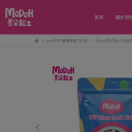
首頁
關於我
mini系列 團購專屬 20/組
【mini 秀珍菇x小香