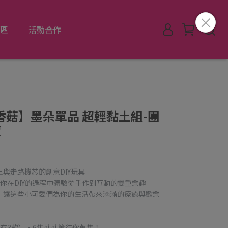
區
活動合作
小香菇】墨朵單品 超輕黏土組-團
價
與走路機芯的創意DIY玩具
你在DIY的過程中體驗從手作到互動的雙重樂趣
，讓這些小可愛們為你的生活帶來滿滿的療癒與歡樂
有3款），6隻菇菇等待你蒐集！