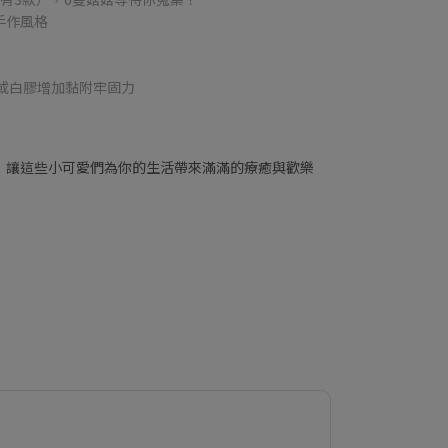
手作風格
或白膠增加黏附牢固力
，讓這些小可愛們為你的生活帶來滿滿的療癒與歡樂