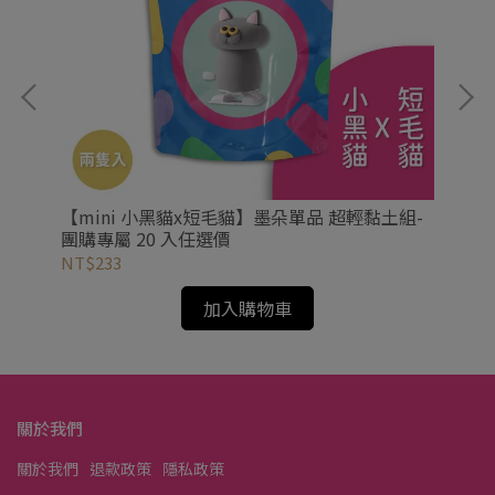
專屬
【mini 小黑貓x短毛貓】墨朵單品 超輕黏土組-
【
團購專屬 20 入任選價
團
NT$233
NT
加入購物車
關於我們
關於我們
退款政策
隱私政策