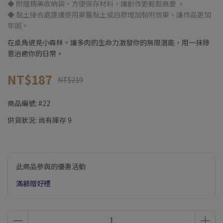
◆ 附贈精美收納袋，方便保存材料，讓創作更輕鬆無憂 。
◆ 黏土接合處建議使用果醬黏土或白膠增加黏附效果，讓作品更加
牢固。
在桌角遇見小森林。讓多肉的生命力激發你的無限潛能，用一抹綠
意治癒你的日常。
NT$187
NT$219
商品編號:
#22
供貨狀況:
尚有庫存 9
此商品參與的優惠活動
滿額贈好禮