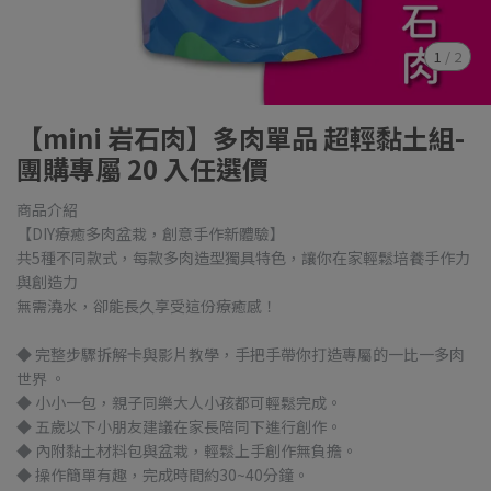
1
/
2
【mini 岩石肉】多肉單品 超輕黏土組-
團購專屬 20 入任選價
商品介紹
【DIY療癒多肉盆栽，創意手作新體驗】
共5種不同款式，每款多肉造型獨具特色，讓你在家輕鬆培養手作力
與創造力
無需澆水，卻能長久享受這份療癒感！
◆ 完整步驟拆解卡與影片教學，手把手帶你打造專屬的一比一多肉
世界 。
◆ 小小一包，親子同樂大人小孩都可輕鬆完成。
◆ 五歲以下小朋友建議在家長陪同下進行創作。
◆ 內附黏土材料包與盆栽，輕鬆上手創作無負擔。
◆ 操作簡單有趣，完成時間約30~40分鐘。