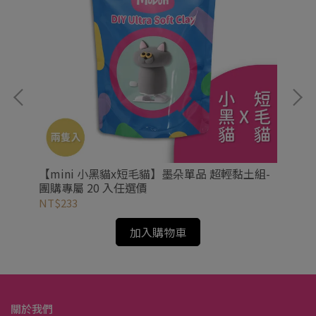
專屬
【mini 小黑貓x短毛貓】墨朵單品 超輕黏土組-
【
團購專屬 20 入任選價
團
NT$233
NT
加入購物車
關於我們