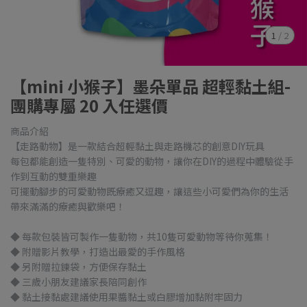
1
/
2
【mini 小猴子】墨朵單品 超輕黏土組-
團購專屬 20 入任選價
商品介紹
【走路動物】是一款結合超輕黏土與走路機芯的創意DIY玩具
每包都能創造一隻特別、可愛的動物，讓你在DIY的過程中體驗從手
作到互動的雙重樂趣
可擺動腳步的可愛動物既療癒又逗趣，讓這些小可愛們為你的生活
帶來滿滿的療癒與歡樂吧！
◆ 每款包裝皆可製作一隻動物，共10隻可愛動物等待你蒐集！
◆ 附贈影片教學，打造出最愛的手作風格
◆ 另附贈拉鍊袋，方便保存黏土
◆ 三歲小朋友建議家長陪同創作
◆ 黏土接黏處建議使用果醬黏土或白膠增加黏附牢固力