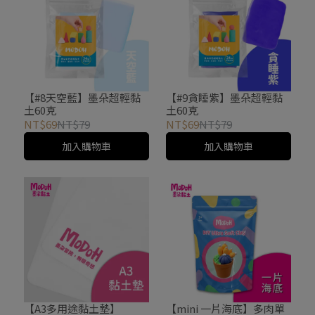
【#8天空藍】墨朵超輕黏
【#9貪睡紫】墨朵超輕黏
土60克
土60克
NT$69
NT$79
NT$69
NT$79
加入購物車
加入購物車
【A3多用途黏土墊】
【mini 一片海底】多肉單